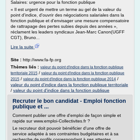
Salaires: urgence pour la fonction publique
« Il est urgent de mettre un terme au gel de la valeur du
point d'indice, d'ouvrir des négociations salariales dans la
fonction publique et d'envisager une mesure compensatoire
de rattrapage des pertes subies depuis des années »,
réclament les leaders syndicaux Jean-Marc Canon(UGFF
CGT), Bruno...
Lire la suite
Site :
http://www.fa-fp.org
Thèmes liés :
valeur du point d'indice dans la fonction publique
/
territoriale 2015
valeur du point d'indice dans la fonction publique
/
/
2015
valeur du point d'indice dans la fonction publique 2014
valeur du point d'indice dans la fonction publique territoriale
/
valeur du point d'indice dans la fonction publique
Recruter le bon candidat - Emploi fonction
publique et ...
Comment publier une offre d'emploi de façon simple et
rapide sur www.emploi-Collectivites.fr ?
Le recruteur doit pouvoir bénéficier d'une offre de
service adaptée à ses contraintes budgétaires et à sa
recherche de profils correspondant à ses attentes.