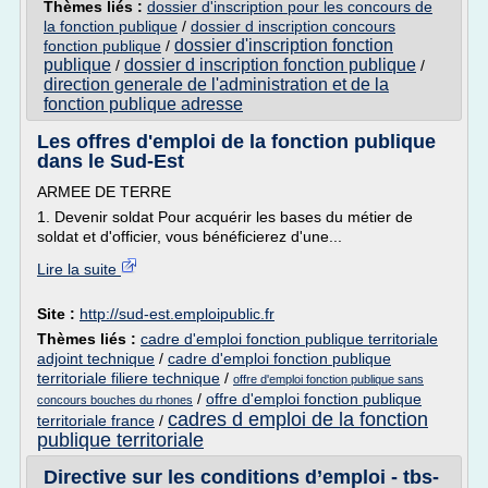
Thèmes liés :
dossier d'inscription pour les concours de
la fonction publique
/
dossier d inscription concours
dossier d'inscription fonction
fonction publique
/
publique
dossier d inscription fonction publique
/
/
direction generale de l'administration et de la
fonction publique adresse
Les offres d'emploi de la fonction publique
dans le Sud-Est
ARMEE DE TERRE
1. Devenir soldat Pour acquérir les bases du métier de
soldat et d'officier, vous bénéficierez d'une...
Lire la suite
Site :
http://sud-est.emploipublic.fr
Thèmes liés :
cadre d'emploi fonction publique territoriale
adjoint technique
/
cadre d'emploi fonction publique
territoriale filiere technique
/
offre d'emploi fonction publique sans
/
offre d'emploi fonction publique
concours bouches du rhones
cadres d emploi de la fonction
territoriale france
/
publique territoriale
Directive sur les conditions d’emploi - tbs-