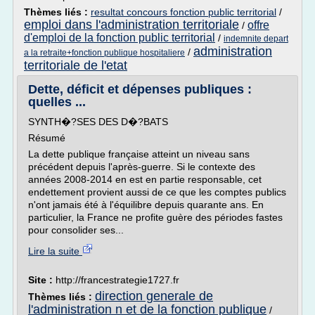
Thèmes liés :
resultat concours fonction public territorial
/
emploi dans l'administration territoriale
offre
/
d'emploi de la fonction public territorial
/
indemnite depart
administration
/
a la retraite+fonction publique hospitaliere
territoriale de l'etat
Dette, déficit et dépenses publiques :
quelles ...
SYNTH�?SES DES D�?BATS
Résumé
La dette publique française atteint un niveau sans
précédent depuis l'après-guerre. Si le contexte des
années 2008-2014 en est en partie responsable, cet
endettement provient aussi de ce que les comptes publics
n'ont jamais été à l'équilibre depuis quarante ans. En
particulier, la France ne profite guère des périodes fastes
pour consolider ses...
Lire la suite
Site :
http://francestrategie1727.fr
direction generale de
Thèmes liés :
l'administration n et de la fonction publique
/