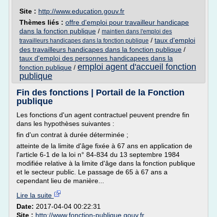
Site :
http://www.education.gouv.fr
Thèmes liés :
offre d'emploi pour travailleur handicape
dans la fonction publique
/
maintien dans l'emploi des
/
taux d'emploi
travailleurs handicapes dans la fonction publique
des travailleurs handicapes dans la fonction publique
/
taux d'emploi des personnes handicapees dans la
emploi agent d'accueil fonction
fonction publique
/
publique
Fin des fonctions | Portail de la Fonction
publique
Les fonctions d'un agent contractuel peuvent prendre fin
dans les hypothèses suivantes :
fin d'un contrat à durée déterminée ;
atteinte de la limite d'âge fixée à 67 ans en application de
l'article 6-1 de la loi n° 84-834 du 13 septembre 1984
modifiée relative à la limite d'âge dans la fonction publique
et le secteur public. Le passage de 65 à 67 ans a
cependant lieu de manière...
Lire la suite
Date:
2017-04-04 00:22:31
Site :
http://www.fonction-publique.gouv.fr