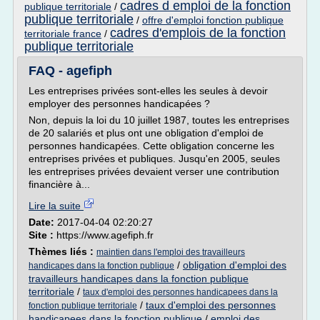
cadres d emploi de la fonction
publique territoriale
/
publique territoriale
/
offre d'emploi fonction publique
cadres d'emplois de la fonction
territoriale france
/
publique territoriale
FAQ - agefiph
Les entreprises privées sont-elles les seules à devoir
employer des personnes handicapées ?
Non, depuis la loi du 10 juillet 1987, toutes les entreprises
de 20 salariés et plus ont une obligation d'emploi de
personnes handicapées. Cette obligation concerne les
entreprises privées et publiques. Jusqu'en 2005, seules
les entreprises privées devaient verser une contribution
financière à...
Lire la suite
Date:
2017-04-04 02:20:27
Site :
https://www.agefiph.fr
Thèmes liés :
maintien dans l'emploi des travailleurs
/
obligation d'emploi des
handicapes dans la fonction publique
travailleurs handicapes dans la fonction publique
territoriale
/
taux d'emploi des personnes handicapees dans la
/
taux d'emploi des personnes
fonction publique territoriale
handicapees dans la fonction publique
/
emploi des