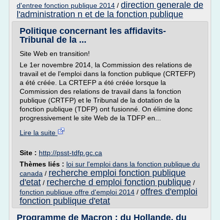
direction generale de
d'entree fonction publique 2014
/
l'administration n et de la fonction publique
Politique concernant les affidavits-
Tribunal de la ...
Site Web en transition!
Le 1er novembre 2014, la Commission des relations de
travail et de l'emploi dans la fonction publique (CRTEFP)
a été créée. La CRTEFP a été créée lorsque la
Commission des relations de travail dans la fonction
publique (CRTFP) et le Tribunal de la dotation de la
fonction publique (TDFP) ont fusionné. On élimine donc
progressivement le site Web de la TDFP en...
Lire la suite
Site :
http://psst-tdfp.gc.ca
Thèmes liés :
loi sur l'emploi dans la fonction publique du
recherche emploi fonction publique
canada
/
d'etat
recherche d emploi fonction publique
/
/
offres d'emploi
fonction publique offre d'emploi 2014
/
fonction publique d'etat
Programme de Macron : du Hollande, du