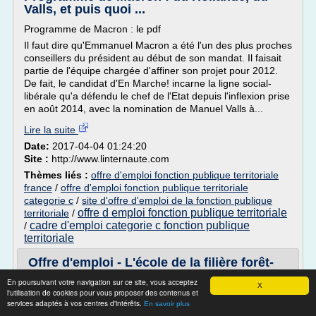
Valls, et puis quoi ...
Programme de Macron : le pdf
Il faut dire qu'Emmanuel Macron a été l'un des plus proches
conseillers du président au début de son mandat. Il faisait
partie de l'équipe chargée d'affiner son projet pour 2012.
De fait, le candidat d'En Marche! incarne la ligne social-
libérale qu'a défendu le chef de l'Etat depuis l'inflexion prise
en août 2014, avec la nomination de Manuel Valls à...
Lire la suite
Date:
2017-04-04 01:24:20
Site :
http://www.linternaute.com
Thèmes liés :
offre d'emploi fonction publique territoriale
france
/
offre d'emploi fonction publique territoriale
categorie c
/
site d'offre d'emploi de la fonction publique
offre d emploi fonction publique territoriale
territoriale
/
cadre d'emploi categorie c fonction publique
/
territoriale
Offre d'emploi - L'école de la filière forêt-
bois - Centre ...
En poursuivant votre navigation sur ce site, vous acceptez
X
l'utilisation de cookies pour vous proposer des contenus et
Voici l'offre d'emploi proposée par l'entreprise Chausson
services adaptés à vos centres d'intérêts.
En savoir plus
Matériaux : " Nous recherchons un dessinateur-métreur