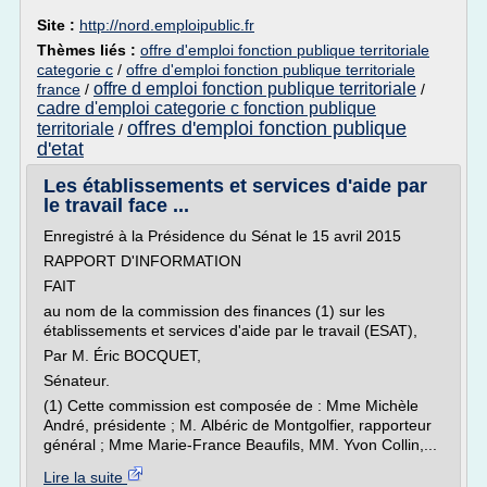
Site :
http://nord.emploipublic.fr
Thèmes liés :
offre d'emploi fonction publique territoriale
categorie c
/
offre d'emploi fonction publique territoriale
offre d emploi fonction publique territoriale
france
/
/
cadre d'emploi categorie c fonction publique
offres d'emploi fonction publique
territoriale
/
d'etat
Les établissements et services d'aide par
le travail face ...
Enregistré à la Présidence du Sénat le 15 avril 2015
RAPPORT D'INFORMATION
FAIT
au nom de la commission des finances (1) sur les
établissements et services d'aide par le travail (ESAT),
Par M. Éric BOCQUET,
Sénateur.
(1) Cette commission est composée de : Mme Michèle
André, présidente ; M. Albéric de Montgolfier, rapporteur
général ; Mme Marie-France Beaufils, MM. Yvon Collin,...
Lire la suite