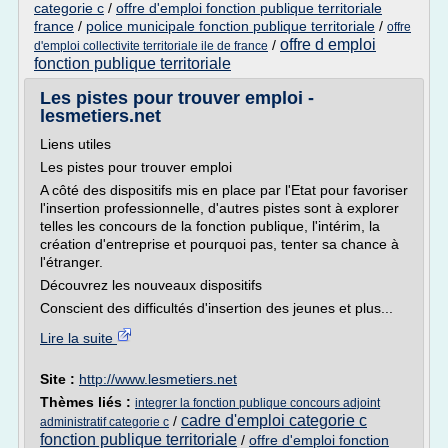
categorie c
/
offre d'emploi fonction publique territoriale
france
/
police municipale fonction publique territoriale
/
offre
offre d emploi
/
d'emploi collectivite territoriale ile de france
fonction publique territoriale
Les pistes pour trouver emploi -
lesmetiers.net
Liens utiles
Les pistes pour trouver emploi
A côté des dispositifs mis en place par l'Etat pour favoriser
l'insertion professionnelle, d'autres pistes sont à explorer
telles les concours de la fonction publique, l'intérim, la
création d'entreprise et pourquoi pas, tenter sa chance à
l'étranger.
Découvrez les nouveaux dispositifs
Conscient des difficultés d'insertion des jeunes et plus...
Lire la suite
Site :
http://www.lesmetiers.net
Thèmes liés :
integrer la fonction publique concours adjoint
cadre d'emploi categorie c
/
administratif categorie c
fonction publique territoriale
/
offre d'emploi fonction