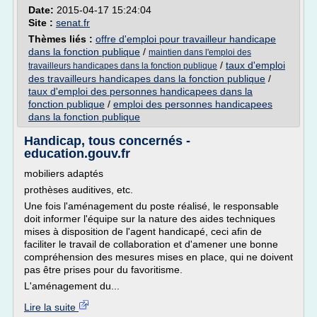
Date:
2015-04-17 15:24:04
Site :
senat.fr
Thèmes liés :
offre d'emploi pour travailleur handicape
dans la fonction publique
/
maintien dans l'emploi des
/
taux d'emploi
travailleurs handicapes dans la fonction publique
des travailleurs handicapes dans la fonction publique
/
taux d'emploi des personnes handicapees dans la
fonction publique
/
emploi des personnes handicapees
dans la fonction publique
Handicap, tous concernés -
education.gouv.fr
mobiliers adaptés
prothèses auditives, etc.
Une fois l'aménagement du poste réalisé, le responsable
doit informer l'équipe sur la nature des aides techniques
mises à disposition de l'agent handicapé, ceci afin de
faciliter le travail de collaboration et d'amener une bonne
compréhension des mesures mises en place, qui ne doivent
pas être prises pour du favoritisme.
L'aménagement du...
Lire la suite