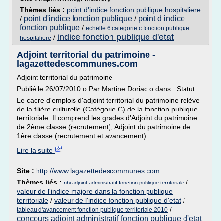
Thèmes liés :
point d'indice fonction publique hospitaliere
point d'indice fonction publique
point d indice
/
/
fonction publique
/
echelle 6 categorie c fonction publique
indice fonction publique d'etat
/
hospitaliere
Adjoint territorial du patrimoine -
lagazettedescommunes.com
Adjoint territorial du patrimoine
Publié le 26/07/2010 o Par Martine Doriac o dans : Statut
Le cadre d'emplois d'adjoint territorial du patrimoine relève
de la filière culturelle (Catégorie C) de la fonction publique
territoriale. Il comprend les grades d'Adjoint du patrimoine
de 2ème classe (recrutement), Adjoint du patrimoine de
1ère classe (recrutement et avancement),...
Lire la suite
Site :
http://www.lagazettedescommunes.com
Thèmes liés :
/
nbi adjoint administratif fonction publique territoriale
valeur de l'indice majore dans la fonction publique
territoriale
/
valeur de l'indice fonction publique d'etat
/
/
tableau d'avancement fonction publique territoriale 2010
concours adjoint administratif fonction publique d'etat