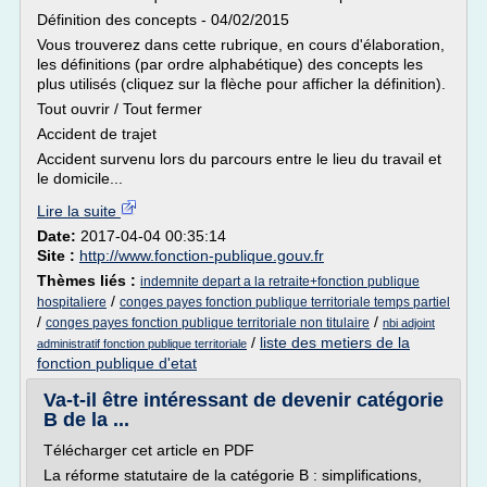
Définition des concepts - 04/02/2015
Vous trouverez dans cette rubrique, en cours d'élaboration,
les définitions (par ordre alphabétique) des concepts les
plus utilisés (cliquez sur la flèche pour afficher la définition).
Tout ouvrir / Tout fermer
Accident de trajet
Accident survenu lors du parcours entre le lieu du travail et
le domicile...
Lire la suite
Date:
2017-04-04 00:35:14
Site :
http://www.fonction-publique.gouv.fr
Thèmes liés :
indemnite depart a la retraite+fonction publique
/
hospitaliere
conges payes fonction publique territoriale temps partiel
/
/
conges payes fonction publique territoriale non titulaire
nbi adjoint
/
liste des metiers de la
administratif fonction publique territoriale
fonction publique d'etat
Va-t-il être intéressant de devenir catégorie
B de la ...
Télécharger cet article en PDF
La réforme statutaire de la catégorie B : simplifications,