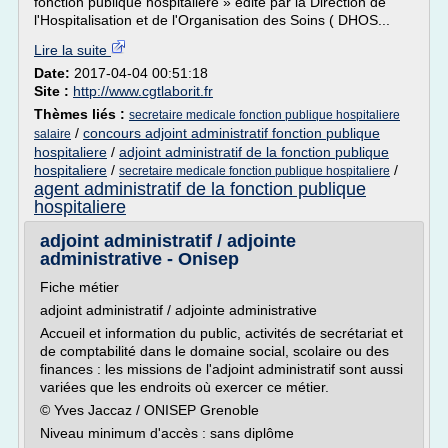
fonction publique hospitalière » édité par la Direction de
l'Hospitalisation et de l'Organisation des Soins ( DHOS...
Lire la suite
Date:
2017-04-04 00:51:18
Site :
http://www.cgtlaborit.fr
Thèmes liés :
secretaire medicale fonction publique hospitaliere
/
concours adjoint administratif fonction publique
salaire
hospitaliere
/
adjoint administratif de la fonction publique
hospitaliere
/
/
secretaire medicale fonction publique hospitaliere
agent administratif de la fonction publique
hospitaliere
adjoint administratif / adjointe
administrative - Onisep
Fiche métier
adjoint administratif / adjointe administrative
Accueil et information du public, activités de secrétariat et
de comptabilité dans le domaine social, scolaire ou des
finances : les missions de l'adjoint administratif sont aussi
variées que les endroits où exercer ce métier.
© Yves Jaccaz / ONISEP Grenoble
Niveau minimum d'accès : sans diplôme