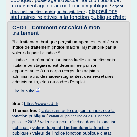
publique
poste agent d'accueil fonction publique
/
/
recrutement agent d'accueil fonction publique
/
agent
dispositions
d'accueil fonction publique hospitaliere
/
statutaires relatives a la fonction publique d'etat
CFDT - Comment est calculé mon
traitement
*Le traitement brut que perçoit un agent est égal à son
indice de traitement (indice majoré IM) multiplié par la
valeur du point d'indice.*
L'indice. La rémunération individuelle du fonctionnaire,
titulaire ou stagiaire, est déterminée par son
appartenance à un corps (corps des adjoints
administratifs, des aides-soignantes, des secrétaires
administratifs, etc.) ou cadre d'emploi....
Lire la suite
Site :
https://www.cfdt.fr
Thèmes liés :
valeur annuelle du point d indice de la
fonction publique
/
valeur du point d'indice de la fonction
/
valeur du point d'indice dans la fonction
publique 2013
publique
/
valeur du point d indice dans la fonction
publique
/
valeur de l'indice fonction publique d'etat