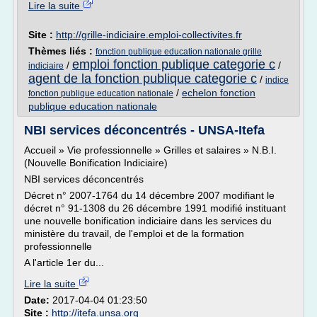
Lire la suite
Site :
http://grille-indiciaire.emploi-collectivites.fr
Thèmes liés :
fonction publique education nationale grille
emploi fonction publique categorie c
/
/
indiciaire
agent de la fonction publique categorie c
/
indice
/
echelon fonction
fonction publique education nationale
publique education nationale
NBI services déconcentrés - UNSA-Itefa
Accueil » Vie professionnelle » Grilles et salaires » N.B.I.
(Nouvelle Bonification Indiciaire)
NBI services déconcentrés
Décret n° 2007-1764 du 14 décembre 2007 modifiant le
décret n° 91-1308 du 26 décembre 1991 modifié instituant
une nouvelle bonification indiciaire dans les services du
ministère du travail, de l'emploi et de la formation
professionnelle
A l'article 1er du...
Lire la suite
Date:
2017-04-04 01:23:50
Site :
http://itefa.unsa.org