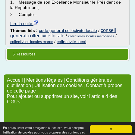
1. Message de son Excellence Monsieur le Président de
la République ;
2. Compte...
Lire la suite
conseil
Thèmes liés :
code general collectivite locale
/
general collectivite locale
/
/
collectivites locales marocaines
/
collectivite local
collectivites locales maroc
5 Ressources
Accueil
|
Mentions légales
|
Conditions générales
d'utilisation
|
Utilisation des cookies
|
Contact à propos
de cette page
Pour ajouter ou supprimer un site, voir l'article 4 des
CGUs
En poursuivant votre navigation sur ce site, vous acceptez
X
l'utilisation de cookies pour vous proposer des contenus et