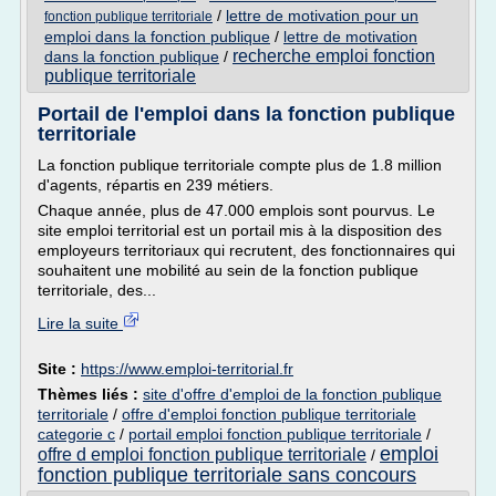
/
lettre de motivation pour un
fonction publique territoriale
emploi dans la fonction publique
/
lettre de motivation
recherche emploi fonction
dans la fonction publique
/
publique territoriale
Portail de l'emploi dans la fonction publique
territoriale
La fonction publique territoriale compte plus de 1.8 million
d'agents, répartis en 239 métiers.
Chaque année, plus de 47.000 emplois sont pourvus. Le
site emploi territorial est un portail mis à la disposition des
employeurs territoriaux qui recrutent, des fonctionnaires qui
souhaitent une mobilité au sein de la fonction publique
territoriale, des...
Lire la suite
Site :
https://www.emploi-territorial.fr
Thèmes liés :
site d'offre d'emploi de la fonction publique
territoriale
/
offre d'emploi fonction publique territoriale
categorie c
/
portail emploi fonction publique territoriale
/
emploi
offre d emploi fonction publique territoriale
/
fonction publique territoriale sans concours