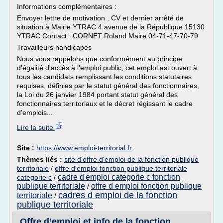
Informations complémentaires :
Envoyer lettre de motivation , CV et dernier arrêté de
situation à Mairie YTRAC 4 avenue de la République 15130
YTRAC Contact : CORNET Roland Maire 04-71-47-70-79
Travailleurs handicapés
Nous vous rappelons que conformément au principe
d'égalité d'accès à l'emploi public, cet emploi est ouvert à
tous les candidats remplissant les conditions statutaires
requises, définies par le statut général des fonctionnaires,
la Loi du 26 janvier 1984 portant statut général des
fonctionnaires territoriaux et le décret régissant le cadre
d'emplois...
Lire la suite
Site :
https://www.emploi-territorial.fr
Thèmes liés :
site d'offre d'emploi de la fonction publique
territoriale
/
offre d'emploi fonction publique territoriale
cadre d'emploi categorie c fonction
categorie c
/
publique territoriale
offre d emploi fonction publique
/
cadres d emploi de la fonction
territoriale
/
publique territoriale
Offre d’emploi et info de la fonction