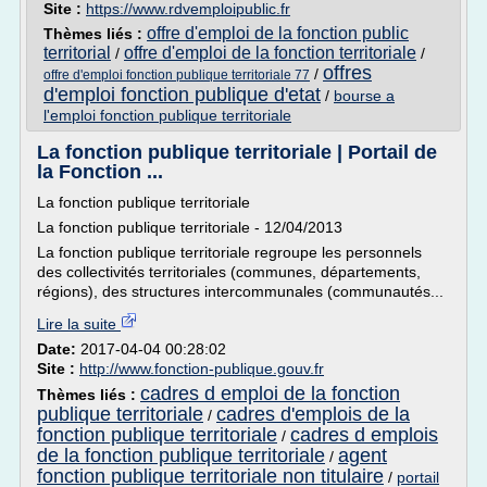
Site :
https://www.rdvemploipublic.fr
offre d'emploi de la fonction public
Thèmes liés :
territorial
offre d'emploi de la fonction territoriale
/
/
offres
/
offre d'emploi fonction publique territoriale 77
d'emploi fonction publique d'etat
/
bourse a
l'emploi fonction publique territoriale
La fonction publique territoriale | Portail de
la Fonction ...
La fonction publique territoriale
La fonction publique territoriale - 12/04/2013
La fonction publique territoriale regroupe les personnels
des collectivités territoriales (communes, départements,
régions), des structures intercommunales (communautés...
Lire la suite
Date:
2017-04-04 00:28:02
Site :
http://www.fonction-publique.gouv.fr
cadres d emploi de la fonction
Thèmes liés :
publique territoriale
cadres d'emplois de la
/
fonction publique territoriale
cadres d emplois
/
de la fonction publique territoriale
agent
/
fonction publique territoriale non titulaire
/
portail