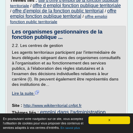
Thèmes liés :
site d'offre d'emploi de la fonction publique
offre d emploi fonction publique territoriale
territoriale
/
offre d'emploi de la fonction public territorial
offre
/
/
emploi fonction publique territorial
/
offre emploi
fonction public territoriale
Les organismes gestionnaires de la
fonction publique ...
2.2. Les centres de gestion
Les agents territoriaux participent par l'intermédiaire de
leurs délégués siégeant dans des organismes consultatifs
à l'organisation et au fonctionnement des services
publics, à l'élaboration des règles statutaires et à
l'examen des décisions individuelles relatives à leur
carrière (I). Ils peuvent également être représentés dans
des institutions de...
Lire la suite
Site :
http://www.wikiterritorial.cnfpt.fr
emploi dans l'administration
Thèmes liés :
territoriale
/
/
En poursuivant votre navigation sur ce site, vous acceptez
arrete demission fonction publique territoriale
X
l'utilisation de cookies pour vous proposer des contenus et
/
arrete mutation fonction publique territoriale
arrete titularisation
services adaptés à vos centres d'intérêts.
En savoir plus
arrete fonction publique
/
fonction publique territoriale