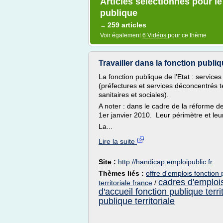
Articles sélectionnés pour l
publique
259 articles
→
Voir également
6 Vidéos
pour ce thème
Travailler dans la fonction publiqu
La fonction publique de l'Etat : services
(préfectures et services déconcentrés t
sanitaires et sociales).
A noter : dans le cadre de la réforme de
1er janvier 2010. Leur périmètre et leu
La...
Lire la suite
Site :
http://handicap.emploipublic.fr
Thèmes liés :
offre d'emplois fonction p
cadres d'emplois 
territoriale france
/
d'accueil fonction publique terri
publique territoriale