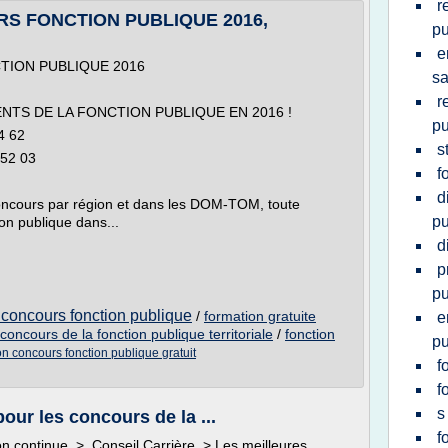
r
S FONCTION PUBLIQUE 2016,
pu
e
ION PUBLIQUE 2016
sa
r
TS DE LA FONCTION PUBLIQUE EN 2016 !
pu
4 62
s
 52 03
f
d
 concours par région et dans les DOM-TOM, toute
pu
ion publique dans...
d
p
pu
 concours fonction publique
/
formation gratuite
e
concours de la fonction publique territoriale
/
fonction
pu
on concours fonction publique gratuit
f
f
s
our les concours de la ...
f
on continue > Conseil Carrière > Les meilleures