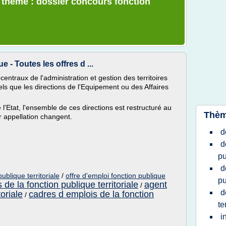
e thème : dossier concours fonction
e - Toutes les offres d ...
 centraux de l'administration et gestion des territoires
els que les directions de l'Equipement ou des Affaires
 l'Etat, l'ensemble de ces directions est restructuré au
Thèm
r appellation changent.
d
d
pu
d
ublique territoriale
/
offre d'emploi fonction publique
pu
de la fonction publique territoriale
agent
/
d
toriale
cadres d emplois de la fonction
/
te
i