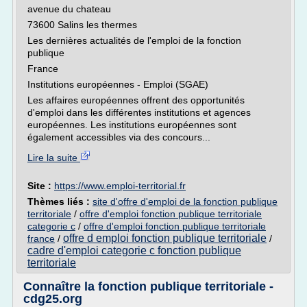
avenue du chateau
73600 Salins les thermes
Les dernières actualités de l'emploi de la fonction
publique
France
Institutions européennes - Emploi (SGAE)
Les affaires européennes offrent des opportunités
d'emploi dans les différentes institutions et agences
européennes. Les institutions européennes sont
également accessibles via des concours...
Lire la suite
Site :
https://www.emploi-territorial.fr
Thèmes liés :
site d'offre d'emploi de la fonction publique
territoriale
/
offre d'emploi fonction publique territoriale
categorie c
/
offre d'emploi fonction publique territoriale
offre d emploi fonction publique territoriale
france
/
/
cadre d'emploi categorie c fonction publique
territoriale
Connaître la fonction publique territoriale -
cdg25.org