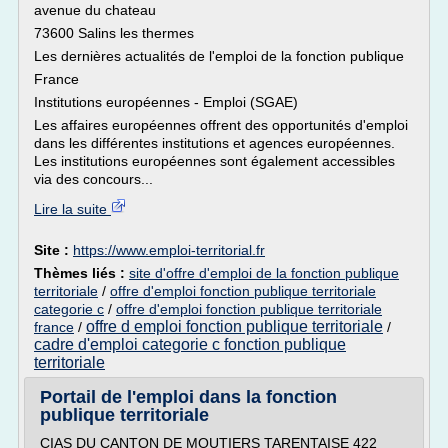
avenue du chateau
73600 Salins les thermes
Les dernières actualités de l'emploi de la fonction publique
France
Institutions européennes - Emploi (SGAE)
Les affaires européennes offrent des opportunités d'emploi
dans les différentes institutions et agences européennes.
Les institutions européennes sont également accessibles
via des concours...
Lire la suite
Site :
https://www.emploi-territorial.fr
Thèmes liés :
site d'offre d'emploi de la fonction publique
territoriale
/
offre d'emploi fonction publique territoriale
categorie c
/
offre d'emploi fonction publique territoriale
offre d emploi fonction publique territoriale
france
/
/
cadre d'emploi categorie c fonction publique
territoriale
Portail de l'emploi dans la fonction
publique territoriale
CIAS DU CANTON DE MOUTIERS TARENTAISE 422