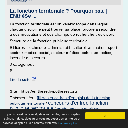
territoriale 77
La fonction territoriale ? Pourquoi pas. |
ENthèSe ...
La fonction territoriale est un kaléidoscope dans lequel
chaque discipline peut trouver sa place, propre à répondre
à des motivations et des champs de recherche très divers.
Structure de la fonction publique territoriale
9 filières : technique, administratif, culturel, animation, sport,
secteur médico-social, secteur médico-technique, police,
incendie et secours.
3 catégories :
B :...
Lire la suite
Site :
https://enthese.hypotheses.org
Thèmes liés :
filieres et cadres d'emplois de la fonction
concours d'entree fonction
publique territoriale
/
publique territoriale
/
grade fonction publique
territoriale filiere administrative
/
En poursuivant votre navigation sur ce site, vous acceptez
filiere medico technique
X
l'utilisation de cookies pour vous proposer des contenus et
cadres d'emplois de la
/
fonction publique territoriale
services adaptés à vos centres d'intérêts.
En savoir plus
fonction publique territoriale