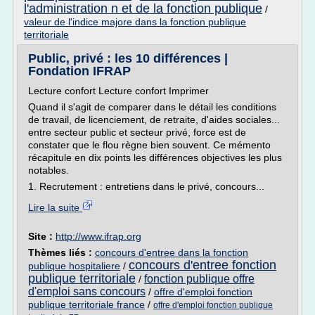
l'administration n et de la fonction publique
/
valeur de l'indice majore dans la fonction publique
territoriale
Public, privé : les 10 différences |
Fondation IFRAP
Lecture confort Lecture confort Imprimer
Quand il s'agit de comparer dans le détail les conditions
de travail, de licenciement, de retraite, d'aides sociales...
entre secteur public et secteur privé, force est de
constater que le flou règne bien souvent. Ce mémento
récapitule en dix points les différences objectives les plus
notables.
1. Recrutement : entretiens dans le privé, concours...
Lire la suite
Site :
http://www.ifrap.org
Thèmes liés :
concours d'entree dans la fonction
concours d'entree fonction
publique hospitaliere
/
publique territoriale
fonction publique offre
/
d'emploi sans concours
/
offre d'emploi fonction
publique territoriale france
/
offre d'emploi fonction publique