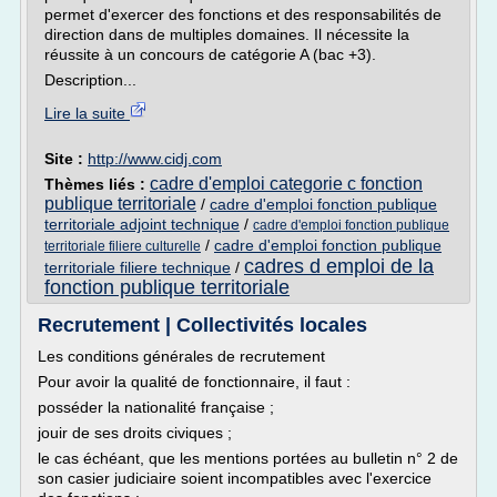
permet d'exercer des fonctions et des responsabilités de
direction dans de multiples domaines. Il nécessite la
réussite à un concours de catégorie A (bac +3).
Description...
Lire la suite
Site :
http://www.cidj.com
cadre d'emploi categorie c fonction
Thèmes liés :
publique territoriale
/
cadre d'emploi fonction publique
territoriale adjoint technique
/
cadre d'emploi fonction publique
/
cadre d'emploi fonction publique
territoriale filiere culturelle
cadres d emploi de la
territoriale filiere technique
/
fonction publique territoriale
Recrutement | Collectivités locales
Les conditions générales de recrutement
Pour avoir la qualité de fonctionnaire, il faut :
posséder la nationalité française ;
jouir de ses droits civiques ;
le cas échéant, que les mentions portées au bulletin n° 2 de
son casier judiciaire soient incompatibles avec l'exercice