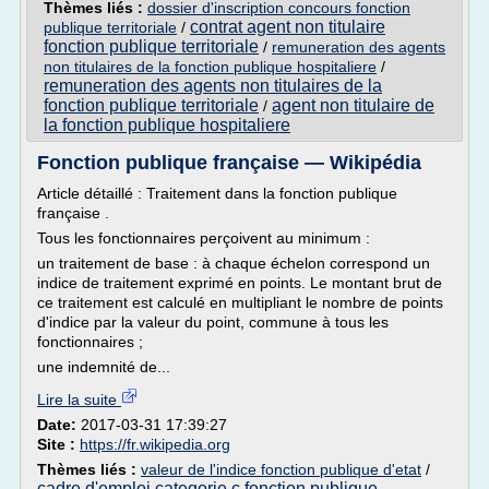
Thèmes liés :
dossier d'inscription concours fonction
contrat agent non titulaire
publique territoriale
/
fonction publique territoriale
/
remuneration des agents
non titulaires de la fonction publique hospitaliere
/
remuneration des agents non titulaires de la
fonction publique territoriale
agent non titulaire de
/
la fonction publique hospitaliere
Fonction publique française — Wikipédia
Article détaillé : Traitement dans la fonction publique
française .
Tous les fonctionnaires perçoivent au minimum :
un traitement de base : à chaque échelon correspond un
indice de traitement exprimé en points. Le montant brut de
ce traitement est calculé en multipliant le nombre de points
d'indice par la valeur du point, commune à tous les
fonctionnaires ;
une indemnité de...
Lire la suite
Date:
2017-03-31 17:39:27
Site :
https://fr.wikipedia.org
Thèmes liés :
valeur de l'indice fonction publique d'etat
/
cadre d'emploi categorie c fonction publique