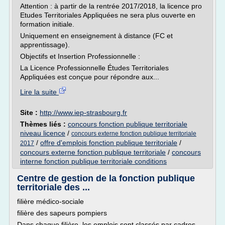
Attention : à partir de la rentrée 2017/2018, la licence pro
Etudes Territoriales Appliquées ne sera plus ouverte en
formation initiale.
Uniquement en enseignement à distance (FC et
apprentissage).
Objectifs et Insertion Professionnelle :
La Licence Professionnelle Études Territoriales
Appliquées est conçue pour répondre aux...
Lire la suite
Site :
http://www.iep-strasbourg.fr
Thèmes liés :
concours fonction publique territoriale
niveau licence
/
concours externe fonction publique territoriale
/
offre d'emplois fonction publique territoriale
/
2017
concours externe fonction publique territoriale
/
concours
interne fonction publique territoriale conditions
Centre de gestion de la fonction publique
territoriale des ...
filière médico-sociale
filière des sapeurs pompiers
Dans chaque filière, les emplois sont classés par cadres