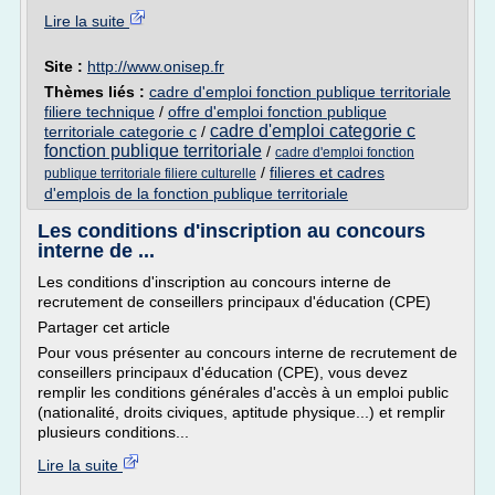
Lire la suite
Site :
http://www.onisep.fr
Thèmes liés :
cadre d'emploi fonction publique territoriale
filiere technique
/
offre d'emploi fonction publique
cadre d'emploi categorie c
territoriale categorie c
/
fonction publique territoriale
/
cadre d'emploi fonction
/
filieres et cadres
publique territoriale filiere culturelle
d'emplois de la fonction publique territoriale
Les conditions d'inscription au concours
interne de ...
Les conditions d'inscription au concours interne de
recrutement de conseillers principaux d'éducation (CPE)
Partager cet article
Pour vous présenter au concours interne de recrutement de
conseillers principaux d'éducation (CPE), vous devez
remplir les conditions générales d'accès à un emploi public
(nationalité, droits civiques, aptitude physique...) et remplir
plusieurs conditions...
Lire la suite