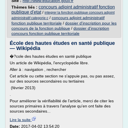
Site :
http://www.education.gouv.fr
concours adjoint administratif fonction
Thèmes liés :
publique d'etat
/
integrer la fonction publique concours adjoint
/
concours adjoint administratif
administratif categorie c
fonction publique territoriale
/
dossier d'inscription pour les
concours de la fonction publique
/
dossier d'inscription
concours fonction publique territoriale
École des hautes études en santé publique
— Wikipédia
�?cole des hautes études en santé publique
Un article de Wikipédia, l'encyclopédie libre.
Aller à : navigation , rechercher
Cet article ou cette section ne s'appuie pas, ou pas assez,
sur des sources secondaires ou tertiaires
(février 2013)
.
Pour améliorer la vérifiabilité de l'article, merci de citer les
sources primaires à travers l'analyse qu'en ont faite des
sources secondaires...
Lire la suite
Date:
2017-04-02 13:54:20