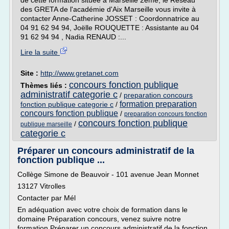
de cette formation située à Marseille 2ème, le Réseau
des GRETA de l'académie d'Aix Marseille vous invite à
contacter Anne-Catherine JOSSET : Coordonnatrice au
04 91 62 94 94, Joëlle ROUQUETTE : Assistante au 04
91 62 94 94 , Nadia RENAUD :...
Lire la suite
Site :
http://www.gretanet.com
concours fonction publique
Thèmes liés :
administratif categorie c
/
preparation concours
formation preparation
fonction publique categorie c
/
concours fonction publique
/
preparation concours fonction
concours fonction publique
/
publique marseille
categorie c
Préparer un concours administratif de la
fonction publique ...
Collège Simone de Beauvoir - 101 avenue Jean Monnet
13127 Vitrolles
Contacter par Mél
En adéquation avec votre choix de formation dans le
domaine Préparation concours, venez suivre notre
formation Préparer un concours administratif de la fonction