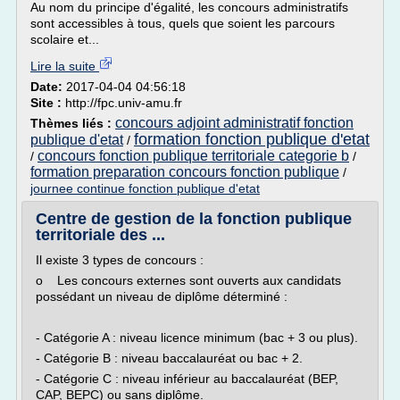
Au nom du principe d'égalité, les concours administratifs
sont accessibles à tous, quels que soient les parcours
scolaire et...
Lire la suite
Date:
2017-04-04 04:56:18
Site :
http://fpc.univ-amu.fr
concours adjoint administratif fonction
Thèmes liés :
formation fonction publique d'etat
publique d'etat
/
concours fonction publique territoriale categorie b
/
/
formation preparation concours fonction publique
/
journee continue fonction publique d'etat
Centre de gestion de la fonction publique
territoriale des ...
Il existe 3 types de concours :
o Les concours externes sont ouverts aux candidats
possédant un niveau de diplôme déterminé :
- Catégorie A : niveau licence minimum (bac + 3 ou plus).
- Catégorie B : niveau baccalauréat ou bac + 2.
- Catégorie C : niveau inférieur au baccalauréat (BEP,
CAP, BEPC) ou sans diplôme.