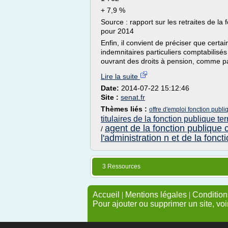
+ 7,9 %
Source : rapport sur les retraites de la
pour 2014
Enfin, il convient de préciser que certa
indemnitaires particuliers comptabilisés
ouvrant des droits à pension, comme pa
Lire la suite
Date:
2014-07-22 15:12:46
Site :
senat.fr
Thèmes liés :
offre d'emploi fonction publiq
titulaires de la fonction publique terr
agent de la fonction publique 
/
l'administration n et de la fonct
3 Ressources
Accueil
|
Mentions légales
|
Conditions
Pour ajouter ou supprimer un site, voi