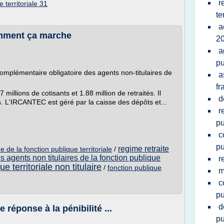
r
 territoriale 31
te
a
omment ça marche
2
a
pu
omplémentaire obligatoire des agents non-titulaires de
a
fr
llions de cotisants et 1.88 million de retraités. Il
d
 L'IRCANTEC est géré par la caisse des dépôts et...
r
pu
c
pu
regime retraite
re de la fonction publique territoriale
/
 agents non titulaires de la fonction publique
r
e territoriale non titulaire
/
fonction publique
m
c
pu
d
 réponse à la pénibilité ...
pu