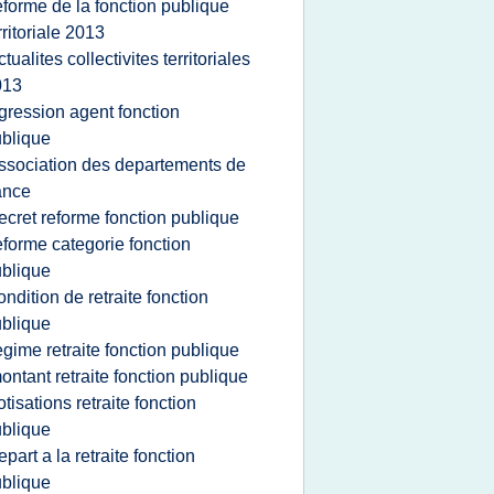
eforme de la fonction publique
rritoriale 2013
ctualites collectivites territoriales
013
gression agent fonction
blique
ssociation des departements de
ance
ecret reforme fonction publique
eforme categorie fonction
blique
ondition de retraite fonction
blique
egime retraite fonction publique
ontant retraite fonction publique
otisations retraite fonction
blique
epart a la retraite fonction
blique