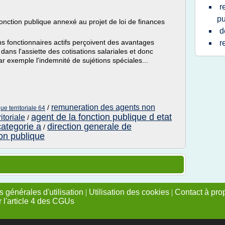
r
pu
 fonction publique annexé au projet de loi de finances
d
ins fonctionnaires actifs perçoivent des avantages
r
 dans l'assiette des cotisations salariales et donc
r exemple l'indemnité de sujétions spéciales...
remuneration des agents non
/
ue territoriale 64
agent de la fonction publique d etat
itoriale
/
categorie a
direction generale de
/
ion publique
 générales d'utilisation
|
Utilisation des cookies
|
Contact à pro
r l'article 4 des CGUs