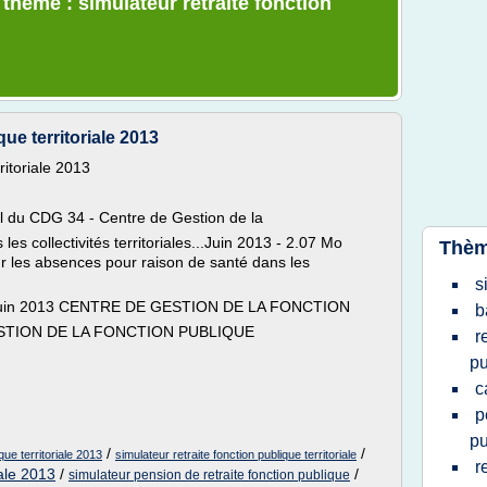
 thème : simulateur retraite fonction
que territoriale 2013
ritoriale 2013
el du CDG 34 - Centre de Gestion de la
es collectivités territoriales...Juin 2013 - 2.07 Mo
Thèm
r les absences pour raison de santé dans les
s
juin 2013 CENTRE DE GESTION DE LA FONCTION
b
GESTION DE LA FONCTION PUBLIQUE
r
pu
c
p
pu
/
/
que territoriale 2013
simulateur retraite fonction publique territoriale
r
iale 2013
/
/
simulateur pension de retraite fonction publique