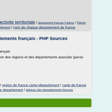
ctivite territoriale
/
/
france
departement francais 5 lettres
/
nom de chaque departement de france
artement
rtements français - PHP Sources
rançais
soin des régions et des départements associés (perso
/
region de france carte+departement
/
carte de france
ce departement
/
tableau des departements francais