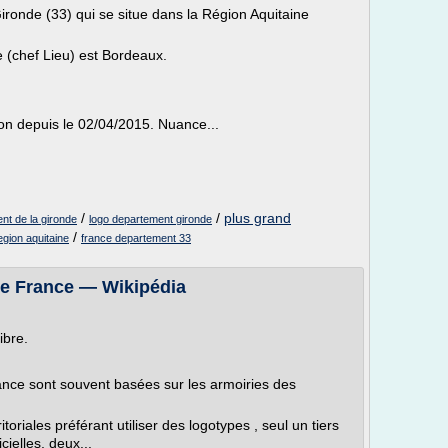
ronde (33) qui se situe dans la Région Aquitaine
te (chef Lieu) est Bordeaux.
ion depuis le 02/04/2015. Nuance...
/
/
plus grand
nt de la gironde
logo departement gironde
/
egion aquitaine
france departement 33
de France — Wikipédia
ibre.
nce sont souvent basées sur les armoiries des
itoriales préférant utiliser des logotypes , seul un tiers
ielles, deux...