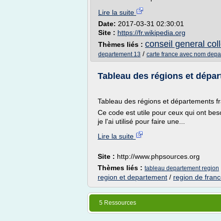
Lire la suite
Date:
2017-03-31 02:30:01
Site :
https://fr.wikipedia.org
conseil general colle
Thèmes liés :
/
departement 13
carte france avec nom dep
Tableau des régions et dépa
Tableau des régions et départements f
Ce code est utile pour ceux qui ont be
je l'ai utilisé pour faire une...
Lire la suite
Site :
http://www.phpsources.org
Thèmes liés :
tableau departement region
region et departement
/
region de fran
5 Ressources