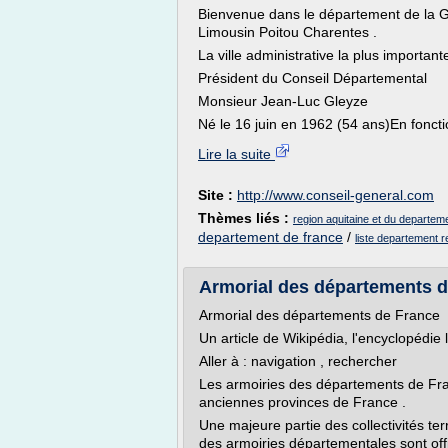
Bienvenue dans le département de la Gi
Limousin Poitou Charentes .
La ville administrative la plus importan
Président du Conseil Départemental
Monsieur Jean-Luc Gleyze
Né le 16 juin en 1962 (54 ans)En fonct
Lire la suite
Site :
http://www.conseil-general.com
Thèmes liés :
region aquitaine et du departeme
departement de france
/
liste departement r
Armorial des départements 
Armorial des départements de France
Un article de Wikipédia, l'encyclopédie l
Aller à : navigation , rechercher
Les armoiries des départements de Fra
anciennes provinces de France .
Une majeure partie des collectivités terr
des armoiries départementales sont offic