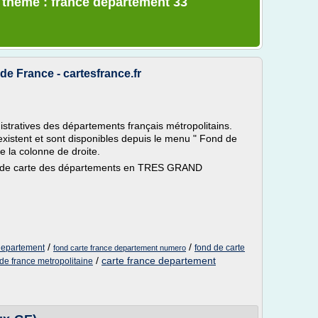
e thème : france departement 33
e France - cartesfrance.fr
nistratives des départements français métropolitains.
xistent et sont disponibles depuis le menu " Fond de
e la colonne de droite.
nd de carte des départements en TRES GRAND
/
/
 departement
fond de carte
fond carte france departement numero
/
carte france departement
de france metropolitaine