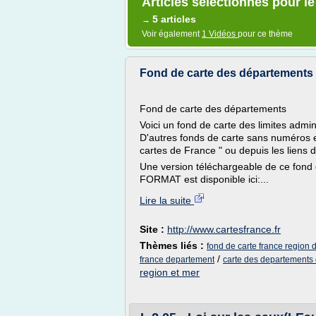
Articles sélectionnés pour l
5 articles
→
Voir également
1 Vidéos
pour ce thème
Fond de carte des départements d
Fond de carte des départements
Voici un fond de carte des limites admi
D'autres fonds de carte sans numéros e
cartes de France " ou depuis les liens d
Une version téléchargeable de ce fo
FORMAT est disponible ici:...
Lire la suite
Site :
http://www.cartesfrance.fr
Thèmes liés :
fond de carte france region
/
france departement
carte des departements 
region et mer