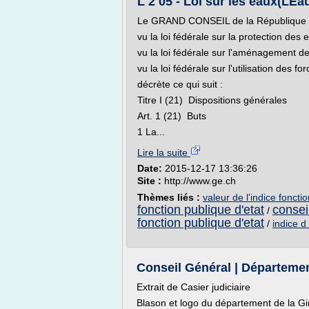
L 2 05 - Loi sur les eaux(LE
Le GRAND CONSEIL de la République 
vu la loi fédérale sur la protection des
vu la loi fédérale sur l'aménagement de
vu la loi fédérale sur l'utilisation des
décrète ce qui suit :
Titre I (21) Dispositions générales
Art. 1 (21) Buts
1 La...
Lire la suite
Date:
2015-12-17 13:36:26
Site :
http://www.ge.ch
Thèmes liés :
valeur de l'indice foncti
fonction publique d'etat
consei
/
fonction publique d'etat
/
indice d
Conseil Général | Départeme
Extrait de Casier judiciaire
Blason et logo du département de la G