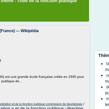
e thème : code de la fonction publique
 (France) — Wikipédia
Thèm
g
l
m
c
NA) est une grande école française créée en 1945 pour
 publique de...
m
d
pu
m
/
nistration et de la fonction publique commission de deontologie
te
ration n et de la fonction publique
direction
/