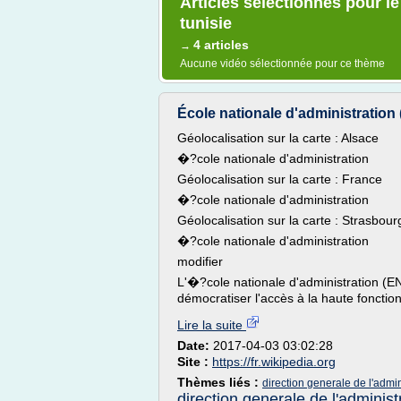
Articles sélectionnés pour l
tunisie
4 articles
→
Aucune vidéo sélectionnée pour ce thème
École nationale d'administration
Géolocalisation sur la carte : Alsace
�?cole nationale d'administration
Géolocalisation sur la carte : France
�?cole nationale d'administration
Géolocalisation sur la carte : Strasbour
�?cole nationale d'administration
modifier
L'�?cole nationale d'administration (E
démocratiser l'accès à la haute fonction
Lire la suite
Date:
2017-04-03 03:02:28
Site :
https://fr.wikipedia.org
Thèmes liés :
direction generale de l'admi
direction generale de l'administ