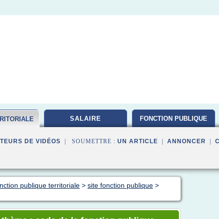
SALAIRE
FONCTION PUBLIQUE
RITORIALE
TEURS DE VIDÉOS
| SOUMETTRE :
UN ARTICLE
|
ANNONCER
|
ction publique territoriale
>
site fonction publique
>