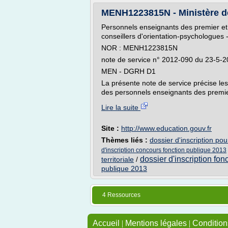
MENH1223815N - Ministère de l
Personnels enseignants des premier et 
conseillers d'orientation-psychologues 
NOR : MENH1223815N
note de service n° 2012-090 du 23-5-
MEN - DGRH D1
La présente note de service précise le
des personnels enseignants des premier
Lire la suite
Site :
http://www.education.gouv.fr
Thèmes liés :
dossier d'inscription po
d'inscription concours fonction publique 2013
dossier d'inscription fon
territoriale
/
publique 2013
4 Ressources
Accueil
|
Mentions légales
|
Conditions