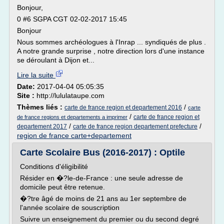
Bonjour,
0 #6 SGPA CGT 02-02-2017 15:45
Bonjour
Nous sommes archéologues à l'Inrap ... syndiqués de plus .
A notre grande surprise , notre direction lors d'une instance
se déroulant à Dijon et...
Lire la suite
Date:
2017-04-04 05:05:35
Site :
http://lululataupe.com
Thèmes liés :
/
carte de france region et departement 2016
carte
/
carte de france region et
de france regions et departements a imprimer
/
/
departement 2017
carte de france region departement prefecture
region de france carte+departement
Carte Scolaire Bus (2016-2017) : Optile
Conditions d'éligibilité
Résider en �?le-de-France : une seule adresse de
domicile peut être retenue.
�?tre âgé de moins de 21 ans au 1er septembre de
l'année scolaire de souscription
Suivre un enseignement du premier ou du second degré