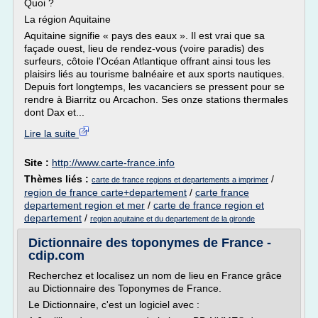
Quoi ?
La région Aquitaine
Aquitaine signifie « pays des eaux ». Il est vrai que sa
façade ouest, lieu de rendez-vous (voire paradis) des
surfeurs, côtoie l'Océan Atlantique offrant ainsi tous les
plaisirs liés au tourisme balnéaire et aux sports nautiques.
Depuis fort longtemps, les vacanciers se pressent pour se
rendre à Biarritz ou Arcachon. Ses onze stations thermales
dont Dax et...
Lire la suite
Site :
http://www.carte-france.info
Thèmes liés :
/
carte de france regions et departements a imprimer
region de france carte+departement
/
carte france
departement region et mer
/
carte de france region et
departement
/
region aquitaine et du departement de la gironde
Dictionnaire des toponymes de France -
cdip.com
Recherchez et localisez un nom de lieu en France grâce
au Dictionnaire des Toponymes de France.
Le Dictionnaire, c'est un logiciel avec :