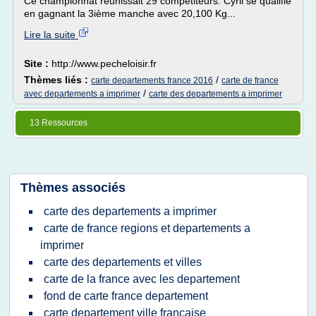
Ce championnat réunissait 29 compétiteurs. Cyril se qualifie
en gagnant la 3ième manche avec 20,100 Kg...
Lire la suite
Site :
http://www.pecheloisir.fr
Thèmes liés :
/
carte departements france 2016
carte de france
/
avec departements a imprimer
carte des departements a imprimer
13 Ressources
Thèmes associés
carte des departements a imprimer
carte de france regions et departements a
imprimer
carte des departements et villes
carte de la france avec les departement
fond de carte france departement
carte departement ville francaise