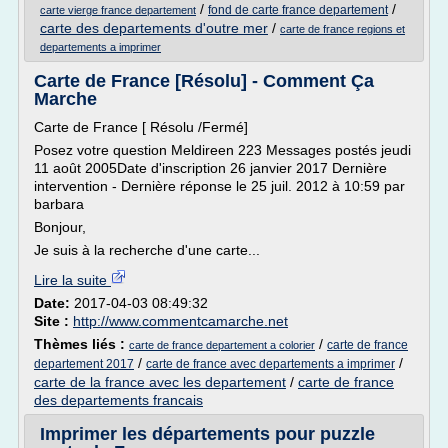
/
/
fond de carte france departement
carte vierge france departement
carte des departements d'outre mer
/
carte de france regions et
departements a imprimer
Carte de France [Résolu] - Comment Ça
Marche
Carte de France [ Résolu /Fermé]
Posez votre question Meldireen 223 Messages postés jeudi
11 août 2005Date d'inscription 26 janvier 2017 Dernière
intervention - Dernière réponse le 25 juil. 2012 à 10:59 par
barbara
Bonjour,
Je suis à la recherche d'une carte...
Lire la suite
Date:
2017-04-03 08:49:32
Site :
http://www.commentcamarche.net
Thèmes liés :
/
carte de france
carte de france departement a colorier
/
/
departement 2017
carte de france avec departements a imprimer
carte de la france avec les departement
/
carte de france
des departements francais
Imprimer les départements pour puzzle