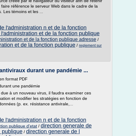
e créée par le navigateur du visiteur afin de retenir
faire référence le serveur Web dans le cadre de la
 Les témoins et les ...
e l'administration n et de la fonction
l'administration et de la fonction publique
inistration et de la fonction publique adresse
/
ration et de la fonction publique
/
reglement sur
antiviraux durant une pandémie ...
 en format PDF
x durant une pandémie
due à un nouveau virus, il faudra examiner ces
tion et modifier les stratégies en fonction de
nnées (p. ex. résistance antivirale,...
e l'administration n et de la fonction
direction generale de
ion publique d'etat
/
n publique
direction generale de l
/