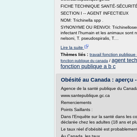
FICHE TECHNIQUE SANTÉ-SÉCURIT
SECTION I -- AGENT INFECTIEUX
NOM: Trichinella spp .
SYNONYME OU RENVOI: Trichinellose( 1 -
infectant l'humain et les animaux sont not
nelsoni, T. pseudospiralis, T....
Lire la suite
Thèmes liés :
travail fonction publiqu
agent tech
/
fonction publique du canada
fonction publique a b c
Obésité au Canada : aperçu - 
Agence de la santé publique du Canad
www.santepublique.gc.ca
Remerciements
Points Saillants :
Dans l'Enquête sur la santé dans les co
déclarée chez les adultes (18 ans et pl
Le taux réel d'obésité est probablemen
Au Canada, les taux...