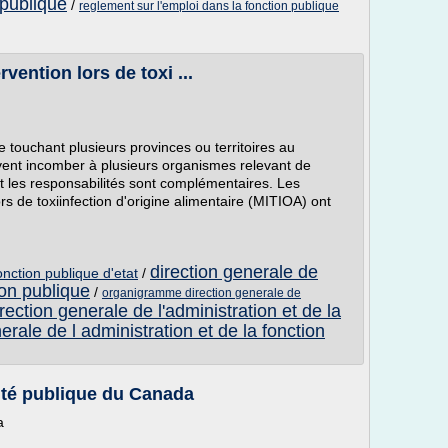
 publique
/
reglement sur l'emploi dans la fonction publique
vention lors de toxi ...
e touchant plusieurs provinces ou territoires au
uvent incomber à plusieurs organismes relevant de
nt les responsabilités sont complémentaires. Les
s de toxi­infection d'origine alimentaire (MITIOA) ont
direction generale de
nction publique d'etat
/
ion publique
/
organigramme direction generale de
irection generale de l'administration et de la
erale de l administration et de la fonction
anté publique du Canada
a