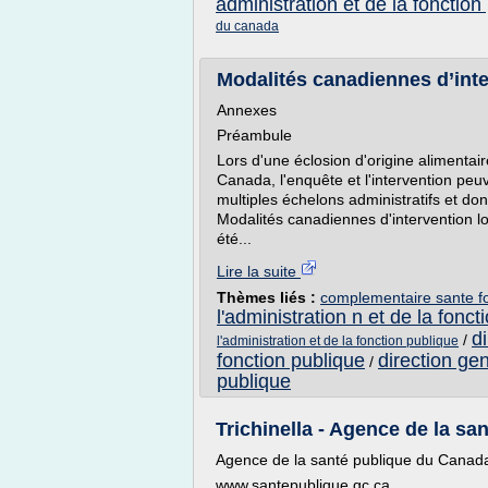
administration et de la fonction
du canada
Modalités canadiennes d’inter
Annexes
Préambule
Lors d'une éclosion d'origine alimentair
Canada, l'enquête et l'intervention pe
multiples échelons administratifs et do
Modalités canadiennes d'intervention lor
été...
Lire la suite
Thèmes liés :
complementaire sante fo
l'administration n et de la fonct
d
/
l'administration et de la fonction publique
fonction publique
direction gen
/
publique
Trichinella - Agence de la s
Agence de la santé publique du Canad
www.santepublique.gc.ca