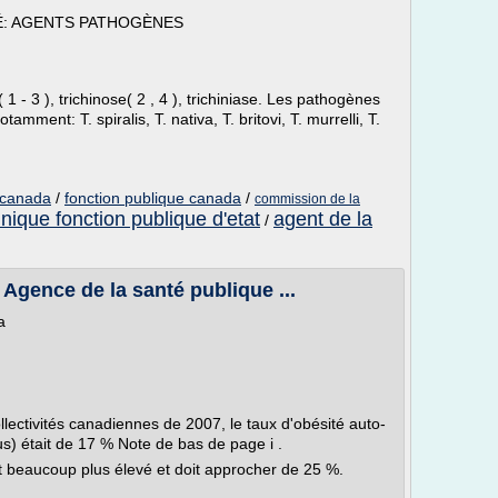
É: AGENTS PATHOGÈNES
 3 ), trichinose( 2 , 4 ), trichiniase. Les pathogènes
amment: T. spiralis, T. nativa, T. britovi, T. murrelli, T.
e canada
/
fonction publique canada
/
commission de la
nique fonction publique d'etat
agent de la
/
Agence de la santé publique ...
a
llectivités canadiennes de 2007, le taux d'obésité auto-
us) était de 17 % Note de bas de page i .
t beaucoup plus élevé et doit approcher de 25 %.