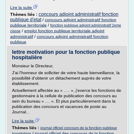
Lire la suite
concours adjoint administratif fonction
Thèmes liés :
publique d'etat
/
concours adjoint administratif fonction
publique territoriale
/
fonction publique adjoint administratif 2eme
/
emploi fonction publique territoriale adjoint
classe
administratif
/
concours adjoint administratif fonction
publique
lettre motivation pour la fonction publique
hospitalière
Monsieur le Directeur,
J'ai l'honneur de solliciter de votre haute bienveillance, la
possibilité d'obtenir un détachement auprès de votre
établissement.
Actuellement affectée au « ..... », j'exerce les fonctions de
gestionnaire à la cellule de publication des concours au
sein du bureau « .... ». Et plus particulièrement dans la
publication des concours et vacances de poste au
Journal...
Lire la suite
Thèmes liés :
journal officiel concours de la fonction publique
/
journal officiel des concours de la fonction
hospitaliere