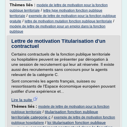
Thèmes liés :
modele de lettre de motivation pour la fonction
/
publique territoriale
lettre type motivation fonction publique
/
territoriale
exemple de lettre de motivation pour la fonction publique
/
/
gratuite
lettre de motivation mutation fonction publique territoriale
modele de lettre de motivation pour un emploi dans la fonction
publique
Lettre de motivation Titularisation d'un
contractuel
Certains contractuels de la fonction publique territoriale
ou hospitalière peuvent se présenter par dérogation à
une session de recrutement qui leur ait réservée. Il existe
aussi des recrutements sans concours pour la agents
relevant de la catégorie C.
Sont concernés les agents français, suisses ou
ressortissants de l'Espace économique européen pouvant
justifier d'une expérience et...
Lire la suite
Thèmes liés :
modele de lettre de motivation pour la fonction
/
titularisation fonction publique
publique territoriale
territoriale categorie c
/
exemple de lettre de motivation fonction
/
loi titularisation fonction publique
publique hospitaliere