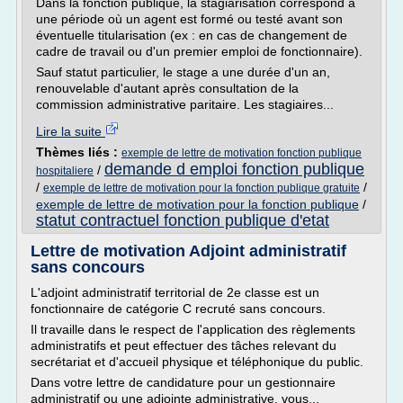
Dans la fonction publique, la stagiarisation correspond à
une période où un agent est formé ou testé avant son
éventuelle titularisation (ex : en cas de changement de
cadre de travail ou d'un premier emploi de fonctionnaire).
Sauf statut particulier, le stage a une durée d'un an,
renouvelable d'autant après consultation de la
commission administrative paritaire. Les stagiaires...
Lire la suite
Thèmes liés :
exemple de lettre de motivation fonction publique
demande d emploi fonction publique
/
hospitaliere
/
/
exemple de lettre de motivation pour la fonction publique gratuite
exemple de lettre de motivation pour la fonction publique
/
statut contractuel fonction publique d'etat
Lettre de motivation Adjoint administratif
sans concours
L'adjoint administratif territorial de 2e classe est un
fonctionnaire de catégorie C recruté sans concours.
Il travaille dans le respect de l'application des règlements
administratifs et peut effectuer des tâches relevant du
secrétariat et d'accueil physique et téléphonique du public.
Dans votre lettre de candidature pour un gestionnaire
administratif ou une adjointe administrative, vous...