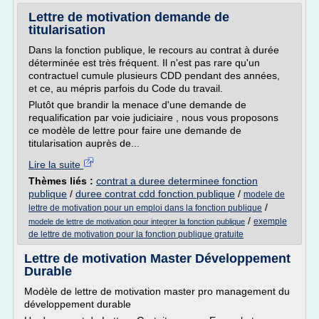
Lettre de motivation demande de
titularisation
Dans la fonction publique, le recours au contrat à durée
déterminée est très fréquent. Il n'est pas rare qu'un
contractuel cumule plusieurs CDD pendant des années,
et ce, au mépris parfois du Code du travail.
Plutôt que brandir la menace d'une demande de
requalification par voie judiciaire , nous vous proposons
ce modèle de lettre pour faire une demande de
titularisation auprès de...
Lire la suite
Thèmes liés :
contrat a duree determinee fonction
publique
/
duree contrat cdd fonction publique
/
modele de
/
lettre de motivation pour un emploi dans la fonction publique
/
exemple
modele de lettre de motivation pour integrer la fonction publique
de lettre de motivation pour la fonction publique gratuite
Lettre de motivation Master Développement
Durable
Modèle de lettre de motivation master pro management du
développement durable