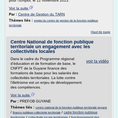
pour l'Emploi, le 12 novembre 2013.
Voir la suite
Par :
Centre de Gestion du TARN
Thèmes liés :
emploi du centre de gestion de la fonction publique
territoriale
Haut de page
Centre National de fonction publique
territoriale un engagement avec les
collectivités locales
Dans le cadre du Programme régional
voir la vidéo
d'éducation et de formation de base, le
CNFPT de la Guyane finance des
formations de base pour les salariés des
collectivités territoriales. La lutte contre
l'illettrisme est un enjeu de développement
des compétences.
Voir la suite
Par :
PREFOB GUYANE
Thèmes liés :
centre national de la fonction publique territoriale guyane
/
/
cadre fonction publique
finance publique collectivite territoriale
/
/
territoriale
collectivite locale territoriale
fonctionnement des