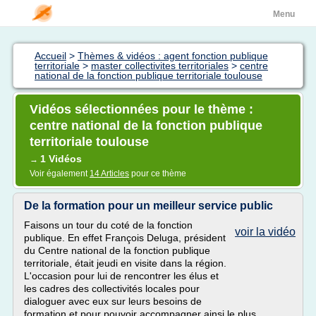
Menu
Accueil
>
Thèmes & vidéos : agent fonction publique
territoriale
>
master collectivites territoriales
>
centre
national de la fonction publique territoriale toulouse
Vidéos sélectionnées pour le thème :
centre national de la fonction publique
territoriale toulouse
1 Vidéos
→
Voir également
14 Articles
pour ce thème
De la formation pour un meilleur service public
Faisons un tour du coté de la fonction
voir la vidéo
publique. En effet François Deluga, président
du Centre national de la fonction publique
territoriale, était jeudi en visite dans la région.
L'occasion pour lui de rencontrer les élus et
les cadres des collectivités locales pour
dialoguer avec eux sur leurs besoins de
formation et pour pouvoir accompagner ainsi le plus