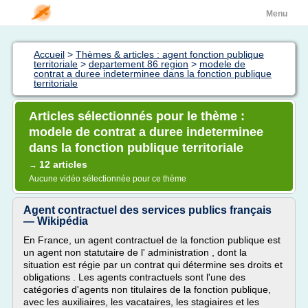
Menu
Accueil
>
Thèmes & articles : agent fonction publique
territoriale
>
departement 86 region
>
modele de
contrat a duree indeterminee dans la fonction publique
territoriale
Articles sélectionnés pour le thème :
modele de contrat a duree indeterminee
dans la fonction publique territoriale
12 articles
→
Aucune vidéo sélectionnée pour ce thème
Agent contractuel des services publics français
— Wikipédia
En France, un agent contractuel de la fonction publique est
un agent non statutaire de l' administration , dont la
situation est régie par un contrat qui détermine ses droits et
obligations . Les agents contractuels sont l'une des
catégories d'agents non titulaires de la fonction publique,
avec les auxiliaires, les vacataires, les stagiaires et les