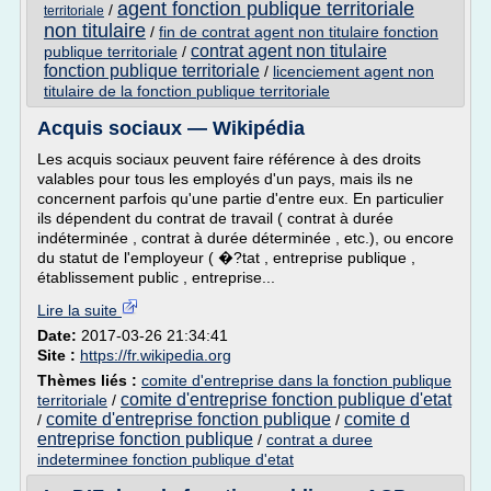
agent fonction publique territoriale
/
territoriale
non titulaire
/
fin de contrat agent non titulaire fonction
contrat agent non titulaire
publique territoriale
/
fonction publique territoriale
/
licenciement agent non
titulaire de la fonction publique territoriale
Acquis sociaux — Wikipédia
Les acquis sociaux peuvent faire référence à des droits
valables pour tous les employés d'un pays, mais ils ne
concernent parfois qu'une partie d'entre eux. En particulier
ils dépendent du contrat de travail ( contrat à durée
indéterminée , contrat à durée déterminée , etc.), ou encore
du statut de l'employeur ( �?tat , entreprise publique ,
établissement public , entreprise...
Lire la suite
Date:
2017-03-26 21:34:41
Site :
https://fr.wikipedia.org
Thèmes liés :
comite d'entreprise dans la fonction publique
comite d'entreprise fonction publique d'etat
territoriale
/
comite d'entreprise fonction publique
comite d
/
/
entreprise fonction publique
/
contrat a duree
indeterminee fonction publique d'etat