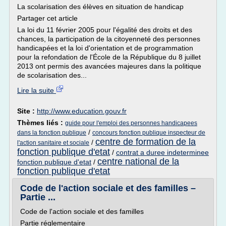
La scolarisation des élèves en situation de handicap
Partager cet article
La loi du 11 février 2005 pour l'égalité des droits et des
chances, la participation de la citoyenneté des personnes
handicapées et la loi d'orientation et de programmation
pour la refondation de l'École de la République du 8 juillet
2013 ont permis des avancées majeures dans la politique
de scolarisation des...
Lire la suite
Site :
http://www.education.gouv.fr
Thèmes liés :
guide pour l'emploi des personnes handicapees
/
dans la fonction publique
concours fonction publique inspecteur de
centre de formation de la
/
l'action sanitaire et sociale
fonction publique d'etat
/
contrat a duree indeterminee
centre national de la
fonction publique d'etat
/
fonction publique d'etat
Code de l'action sociale et des familles –
Partie ...
Code de l'action sociale et des familles
Partie réglementaire