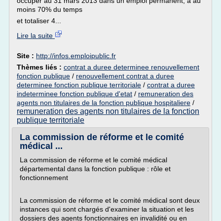
occuper au 31 mars 2013 dans un emploi permanent, à au
moins 70% du temps
et totaliser 4...
Lire la suite
Site :
http://infos.emploipublic.fr
Thèmes liés :
contrat a duree determinee renouvellement
fonction publique
/
renouvellement contrat a duree
determinee fonction publique territoriale
/
contrat a duree
indeterminee fonction publique d'etat
/
remuneration des
agents non titulaires de la fonction publique hospitaliere
/
remuneration des agents non titulaires de la fonction
publique territoriale
La commission de réforme et le comité
médical ...
La commission de réforme et le comité médical
départemental dans la fonction publique : rôle et
fonctionnement
La commission de réforme et le comité médical sont deux
instances qui sont chargés d'examiner la situation et les
dossiers des agents fonctionnaires en invalidité ou en