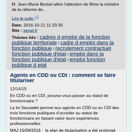
M. Jean-Marie Bockel attire l'attention de Mme la ministre
de la réforme de...
Lire la suite
Date:
2016-10-21 11:33:30
Site :
senat.fr
cadres d emploi de la fonction
Thèmes liés :
publique territoriale
cadre d emploi dans la
/
fonction publique
recrutement contractuel
/
fonction publique d'etat
emploi dans la
/
fonction publique d'etat
emploi fonction
/
publique d etat
Agents en CDD ou CDI : comment se faire
titulariser
12/14/15
En CDD ou en CDI, pouvez-vous passer au statut de
fonctionnaire ?
La loi Sauvadet permet aux agents en CDD ou en CDI des
trois fonctions publiques d'accéder au statut de
fonctionnaire en faisant valoir leurs expériences
professionnelles.
MAJ 15/09/2016 : le plan de titularisation a été prolongé