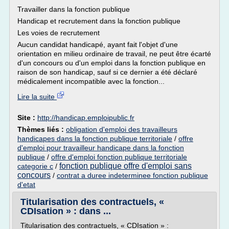
Travailler dans la fonction publique
Handicap et recrutement dans la fonction publique
Les voies de recrutement
Aucun candidat handicapé, ayant fait l'objet d'une
orientation en milieu ordinaire de travail, ne peut être écarté
d'un concours ou d'un emploi dans la fonction publique en
raison de son handicap, sauf si ce dernier a été déclaré
médicalement incompatible avec la fonction...
Lire la suite
Site :
http://handicap.emploipublic.fr
Thèmes liés :
obligation d'emploi des travailleurs
handicapes dans la fonction publique territoriale
/
offre
d'emploi pour travailleur handicape dans la fonction
publique
/
offre d'emploi fonction publique territoriale
fonction publique offre d'emploi sans
categorie c
/
concours
/
contrat a duree indeterminee fonction publique
d'etat
Titularisation des contractuels, «
CDIsation » : dans ...
Titularisation des contractuels, « CDIsation » :