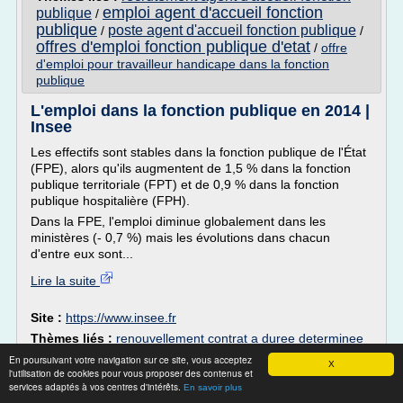
emploi agent d'accueil fonction
publique
/
publique
poste agent d'accueil fonction publique
/
/
offres d'emploi fonction publique d'etat
/
offre
d'emploi pour travailleur handicape dans la fonction
publique
L'emploi dans la fonction publique en 2014 |
Insee
Les effectifs sont stables dans la fonction publique de l'État
(FPE), alors qu'ils augmentent de 1,5 % dans la fonction
publique territoriale (FPT) et de 0,9 % dans la fonction
publique hospitalière (FPH).
Dans la FPE, l'emploi diminue globalement dans les
ministères (- 0,7 %) mais les évolutions dans chacun
d'entre eux sont...
Lire la suite
Site :
https://www.insee.fr
Thèmes liés :
renouvellement contrat a duree determinee
fonction publique territoriale
/
remuneration des agents non
En poursuivant votre navigation sur ce site, vous acceptez
X
titulaires de la fonction publique hospitaliere
/
l'utilisation de cookies pour vous proposer des contenus et
remuneration des agents non titulaires de la fonction
services adaptés à vos centres d'intérêts.
En savoir plus
publique territoriale