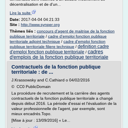
décentralisation et de d'un...
Lire la suite
Date:
2017-04-04 04:21:33
Site :
http://www.synper.org
Thèmes liés :
concours d'agent de maitrise de la fonction
publique territoriale
/
cadre d'emploi fonction publique
territoriale adjoint technique
/
cadre d'emploi fonction
definition cadre
publique territoriale filiere technique
/
cadres
d'emploi fonction publique territoriale
/
d'emplois de la fonction publique territoriale
Contractuels de la fonction publique
territoriale : de ...
J.Krassowsky and C.Cathiard o 04/02/2016
© CC0 PublicDomain
La procédure de recrutement et la carrière des agents
contractuels de la fonction publique territoriale a changé
depuis début 2016. La période d'essai et l'évaluation de la
valeur professionnelle de l'agent, par exemple, sont
mieux encadrés.Topo.
[Mise à jour : 13/09/2016] « Le...