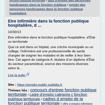
/
taux d'emploi des personnes
fonction publique territoriale
handicapees dans la fonction publique
/
emploi des
personnes handicapees dans la fonction publique
hospitaliere
Etre infirmière dans la fonction publique
hospitalière, d ...
10/30/13
Etre infirmière dans la fonction publique hospitalière, d'Etat
ou territoriale
Que ce soit dans un hôpital, une crèche municipale ou un
collège, l'infirmière est une professionnelle de santé
chargée de soigner les malades et de veiller à leur bien-
être. Cet agent de catégorie A, titulaire d'un diplôme d'État
du secteur paramédical, exerce des missions diverses
selon la...
Lire la suite
Site :
https://emploi-public.publidia.fr
concours d'entree fonction publique
Thèmes liés :
territoriale
cadre d'emploi categorie c fonction
/
cadres d emploi de la
publique territoriale
/
fonction publique territoriale
/
offre d emploi infirmiere