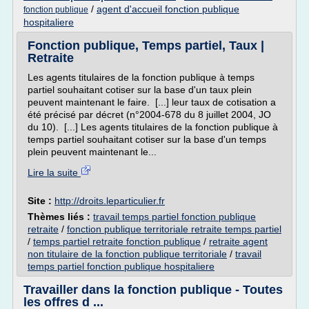
/
agent d'accueil fonction publique
fonction publique
hospitaliere
Fonction publique, Temps partiel, Taux |
Retraite
Les agents titulaires de la fonction publique à temps
partiel souhaitant cotiser sur la base d'un taux plein
peuvent maintenant le faire. [...] leur taux de cotisation a
été précisé par décret (n°2004-678 du 8 juillet 2004, JO
du 10). [...] Les agents titulaires de la fonction publique à
temps partiel souhaitant cotiser sur la base d'un temps
plein peuvent maintenant le...
Lire la suite
Site :
http://droits.leparticulier.fr
Thèmes liés :
travail temps partiel fonction publique
retraite
/
fonction publique territoriale retraite temps partiel
/
temps partiel retraite fonction publique
/
retraite agent
non titulaire de la fonction publique territoriale
/
travail
temps partiel fonction publique hospitaliere
Travailler dans la fonction publique - Toutes
les offres d ...