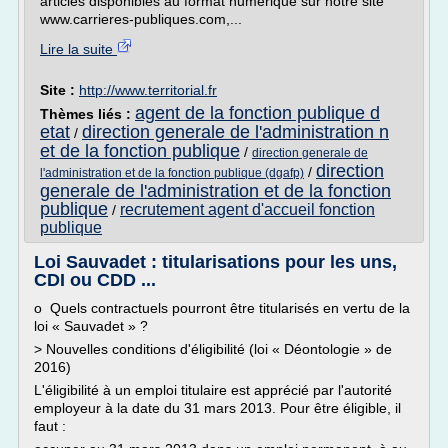
articles disponibles au format numérique sur notre site
www.carrieres-publiques.com,...
Lire la suite
Site :
http://www.territorial.fr
agent de la fonction publique d
Thèmes liés :
etat
direction generale de l'administration n
/
et de la fonction publique
/
direction generale de
direction
/
l'administration et de la fonction publique (dgafp)
generale de l'administration et de la fonction
publique
recrutement agent d'accueil fonction
/
publique
Loi Sauvadet : titularisations pour les uns,
CDI ou CDD ...
o Quels contractuels pourront être titularisés en vertu de la
loi « Sauvadet » ?
> Nouvelles conditions d'éligibilité (loi « Déontologie » de
2016)
L'éligibilité à un emploi titulaire est apprécié par l'autorité
employeur à la date du 31 mars 2013. Pour être éligible, il
faut :