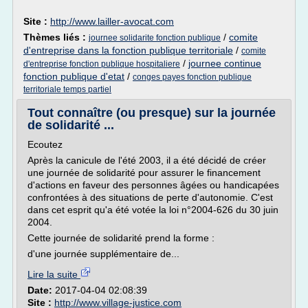
Site :
http://www.lailler-avocat.com
Thèmes liés :
/
comite
journee solidarite fonction publique
d'entreprise dans la fonction publique territoriale
/
comite
/
journee continue
d'entreprise fonction publique hospitaliere
fonction publique d'etat
/
conges payes fonction publique
territoriale temps partiel
Tout connaître (ou presque) sur la journée
de solidarité ...
Ecoutez
Après la canicule de l'été 2003, il a été décidé de créer
une journée de solidarité pour assurer le financement
d'actions en faveur des personnes âgées ou handicapées
confrontées à des situations de perte d'autonomie. C'est
dans cet esprit qu'a été votée la loi n°2004-626 du 30 juin
2004.
Cette journée de solidarité prend la forme :
d'une journée supplémentaire de...
Lire la suite
Date:
2017-04-04 02:08:39
Site :
http://www.village-justice.com