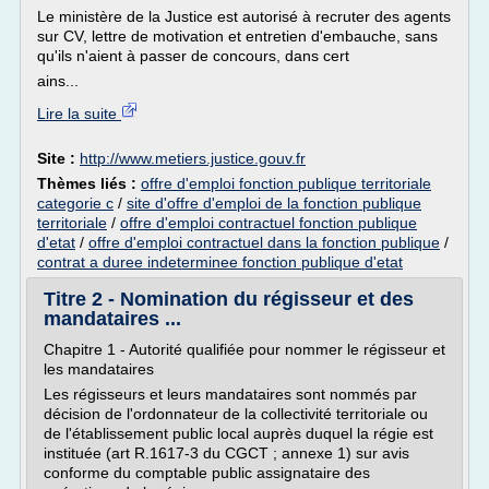
Le ministère de la Justice est autorisé à recruter des agents
sur CV, lettre de motivation et entretien d'embauche, sans
qu'ils n'aient à passer de concours, dans cert
ains...
Lire la suite
Site :
http://www.metiers.justice.gouv.fr
Thèmes liés :
offre d'emploi fonction publique territoriale
categorie c
/
site d'offre d'emploi de la fonction publique
territoriale
/
offre d'emploi contractuel fonction publique
d'etat
/
offre d'emploi contractuel dans la fonction publique
/
contrat a duree indeterminee fonction publique d'etat
Titre 2 - Nomination du régisseur et des
mandataires ...
Chapitre 1 - Autorité qualifiée pour nommer le régisseur et
les mandataires
Les régisseurs et leurs mandataires sont nommés par
décision de l'ordonnateur de la collectivité territoriale ou
de l'établissement public local auprès duquel la régie est
instituée (art R.1617-3 du CGCT ; annexe 1) sur avis
conforme du comptable public assignataire des