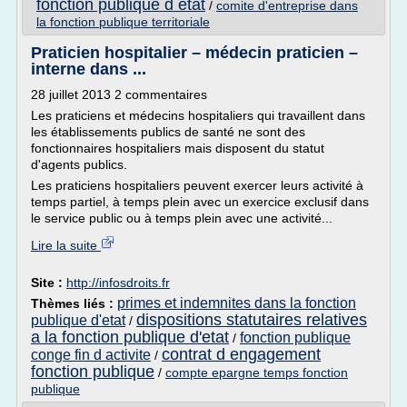
fonction publique d etat
/
comite d'entreprise dans
la fonction publique territoriale
Praticien hospitalier – médecin praticien –
interne dans ...
28 juillet 2013 2 commentaires
Les praticiens et médecins hospitaliers qui travaillent dans
les établissements publics de santé ne sont des
fonctionnaires hospitaliers mais disposent du statut
d'agents publics.
Les praticiens hospitaliers peuvent exercer leurs activité à
temps partiel, à temps plein avec un exercice exclusif dans
le service public ou à temps plein avec une activité...
Lire la suite
Site :
http://infosdroits.fr
primes et indemnites dans la fonction
Thèmes liés :
dispositions statutaires relatives
publique d'etat
/
a la fonction publique d'etat
fonction publique
/
contrat d engagement
conge fin d activite
/
fonction publique
/
compte epargne temps fonction
publique