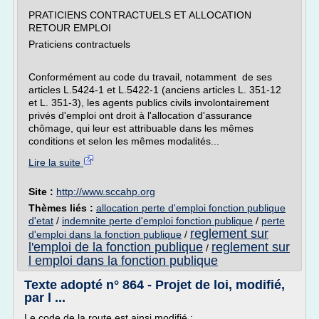
PRATICIENS CONTRACTUELS ET ALLOCATION
RETOUR EMPLOI
Praticiens contractuels
Conformément au code du travail, notamment de ses
articles L.5424-1 et L.5422-1 (anciens articles L. 351-12
et L. 351-3), les agents publics civils involontairement
privés d'emploi ont droit à l'allocation d'assurance
chômage, qui leur est attribuable dans les mêmes
conditions et selon les mêmes modalités...
Lire la suite
Site :
http://www.sccahp.org
Thèmes liés :
allocation perte d'emploi fonction publique
d'etat
/
indemnite perte d'emploi fonction publique
/
perte
reglement sur
d'emploi dans la fonction publique
/
l'emploi de la fonction publique
reglement sur
/
l emploi dans la fonction publique
Texte adopté n° 864 - Projet de loi, modifié,
par l ...
Le code de la route est ainsi modifié :